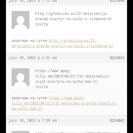
juin 10, 2025 à 1:13 am
#223958
http://grodzicka.eu/22-objavlenija-
arenda-kvartir-na-sutki-v-vitebske-8/
Invité
квартиры на сутки
http://grodzicka.eu/22-
objavlenija-arenda-kvartir-na-sutki-v-vitebske-8/
juin 10, 2025 à 4:22 am
#224035
https://www.dpsg-
tilly.de/2025/04/22/132-objavlenija-
snjat-kvartiru-na-sutki-bez-3/
Invité
квартиры на сутки
https://www.dpsg-
tilly.de/2025/04/22/132-objavlenija-snjat-kvartiru-
na-sutki-bez-3/
juin 10, 2025 à 7:58 am
#224042