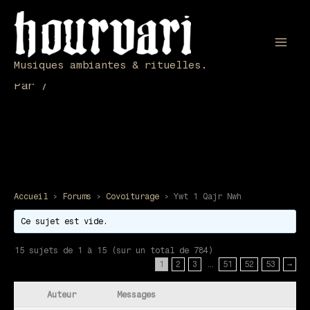
Aller
au
contenu
Ywt 1 Qajr Nwh
Mai
Musiques ambiantes & rituelles.
Men
Par
/
Accueil
›
Forums
›
Covoiturage
›
Ywt 1 Qajr Nwh
Ce sujet est vide.
15 sujets de 1 à 15 (sur un total de 784)
1
2
3
…
51
52
53
→
Auteur
Messages