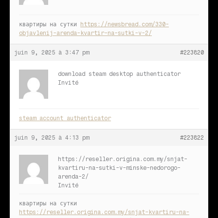
квартиры на сутки
https://newsbread.com/330-
objavlenij-arenda-kvartir-na-sutki-v-2/
juin 9, 2025 à 3:47 pm
#223820
download steam desktop authenticator
Invité
steam account authenticator
juin 9, 2025 à 4:13 pm
#223822
https://reseller.origina.com.my/snjat-
kvartiru-na-sutki-v-minske-nedorogo-
arenda-2/
Invité
квартиры на сутки
https://reseller.origina.com.my/snjat-kvartiru-na-