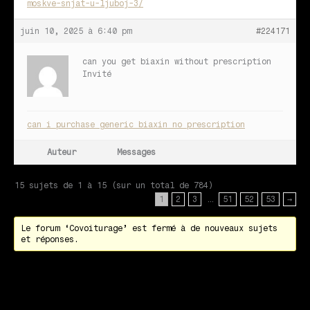
moskve-snjat-u-ljuboj-3/
juin 10, 2025 à 6:40 pm
#224171
can you get biaxin without prescription
Invité
can i purchase generic biaxin no prescription
Auteur
Messages
15 sujets de 1 à 15 (sur un total de 784)
1
2
3
…
51
52
53
→
Le forum ‘Covoiturage’ est fermé à de nouveaux sujets
et réponses.