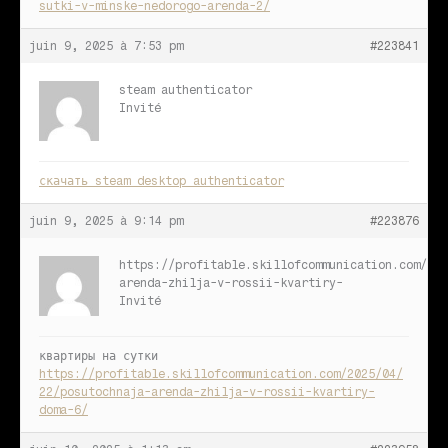
sutki-v-minske-nedorogo-arenda-2/
juin 9, 2025 à 7:53 pm
#223841
steam authenticator
Invité
скачать steam desktop authenticator
juin 9, 2025 à 9:14 pm
#223876
https://profitable.skillofcommunication.com/202
arenda-zhilja-v-rossii-kvartiry-
Invité
квартиры на сутки
https://profitable.skillofcommunication.com/2025/04/
22/posutochnaja-arenda-zhilja-v-rossii-kvartiry-
doma-6/