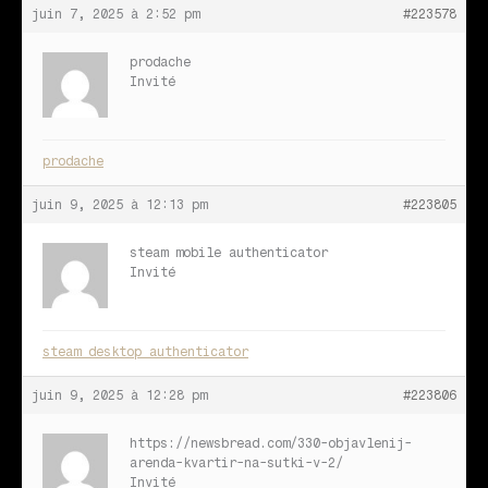
juin 7, 2025 à 2:52 pm
#223578
prodache
Invité
prodache
juin 9, 2025 à 12:13 pm
#223805
steam mobile authenticator
Invité
steam desktop authenticator
juin 9, 2025 à 12:28 pm
#223806
https://newsbread.com/330-objavlenij-
arenda-kvartir-na-sutki-v-2/
Invité