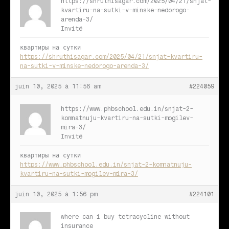
https://shruthisagar.com/2025/04/21/snjat-
kvartiru-na-sutki-v-minske-nedorogo-
arenda-3/
Invité
квартиры на сутки
https://shruthisagar.com/2025/04/21/snjat-kvartiru-
na-sutki-v-minske-nedorogo-arenda-3/
juin 10, 2025 à 11:56 am
#224059
https://www.phbschool.edu.in/snjat-2-
komnatnuju-kvartiru-na-sutki-mogilev-
mira-3/
Invité
квартиры на сутки
https://www.phbschool.edu.in/snjat-2-komnatnuju-
kvartiru-na-sutki-mogilev-mira-3/
juin 10, 2025 à 1:56 pm
#224101
where can i buy tetracycline without
insurance