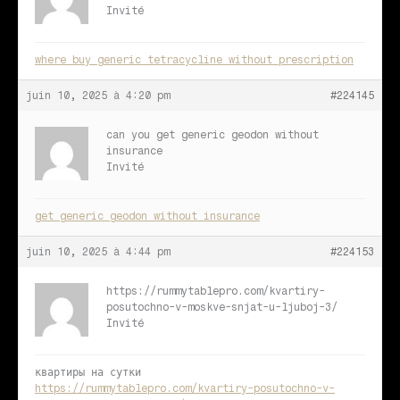
Invité
where buy generic tetracycline without prescription
juin 10, 2025 à 4:20 pm
#224145
can you get generic geodon without
insurance
Invité
get generic geodon without insurance
juin 10, 2025 à 4:44 pm
#224153
https://rummytablepro.com/kvartiry-
posutochno-v-moskve-snjat-u-ljuboj-3/
Invité
квартиры на сутки
https://rummytablepro.com/kvartiry-posutochno-v-