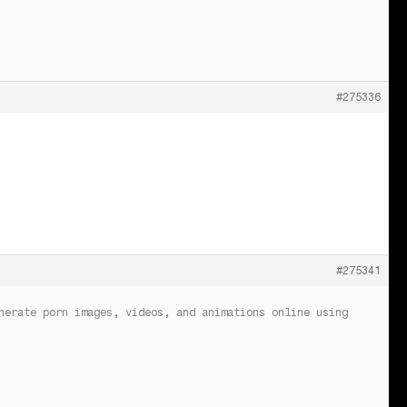
#275336
#275341
nerate porn images, videos, and animations online using