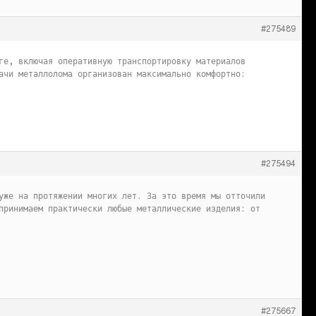
#275489
ге, включая оперативную транспортировку материалов
ачи металлолома организован максимально комфортно:
#275494
уже на протяжении многих лет. За это время мы отточили
принимаем практически любые металлические изделия: от
#275667