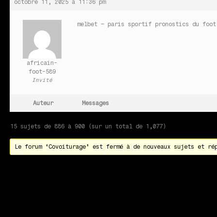
octobre 11, 2025 à 11:36 pm
melbet – paris sportif
pronostics du foot
africain-
foot-589
Invité
Auteur
Messages
15 sujets de 886 à 900 (sur un total de 1,077)
Le forum ‘Covoiturage’ est fermé à de nouveaux sujets et ré