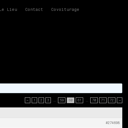
Le Lieu
Contact
Covoiturage
←
1
2
3
…
59
60
61
…
70
71
72
→
#274698