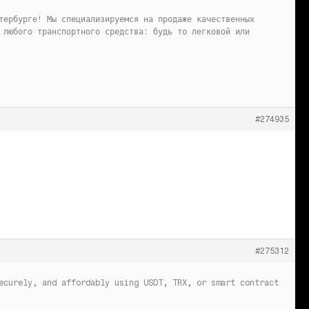
тербурге! Мы специализируемся на продаже качественных
 любого транспортного средства: будь то легковой или
#274935
#275312
ecurely, and affordably using USDT, TRX, or smart contract