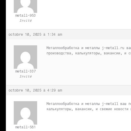
metall-953
Invité
octobre 10, 2025 à 1:34 am
Металлообработка и металлы
j-metall.ru ва
производства, калькуляторы, вакансии, и с
metall-337
Invité
octobre 10, 2025 à 4:29 am
Металлообработка и металлы
j-metall ваш п
калькуляторы, вакансии, и свежие новости 
metall-581