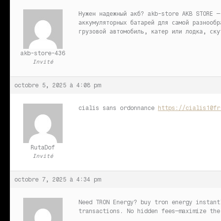
Нужен надежный акб?
akb-store AKB STORE —
аккумуляторных батарей для самой разнообр
грузовой автомобиль, катер или лодка, ску
akb-store-436
Invité
octobre 5, 2025 à 4:08 pm
cialis sans ordonnance
https://cialis10fr
RutaDof
Invité
octobre 7, 2025 à 4:34 pm
Need TRON Energy?
buy tron energy instant
transactions. No hidden fees—maximize the