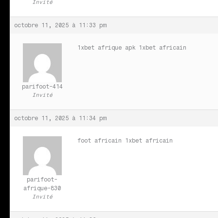
Invité
octobre 11, 2025 à 11:33 pm
1xbet afrique apk
1xbet africain
parifoot-414
Invité
octobre 11, 2025 à 11:34 pm
foot africain
1xbet africain
parifoot-
afrique-830
Invité