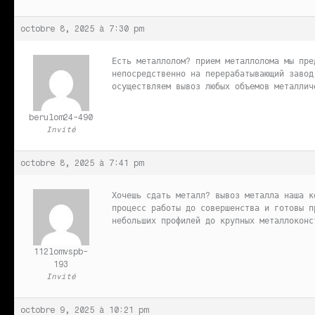
octobre 8, 2025 à 7:30 pm
Есть металлолом?
прием металлолома мы пре
непосредственно на перерабатывающий завод
осуществляем вывоз любых объемов металлич
berulom24-490
Invité
octobre 8, 2025 à 7:41 pm
Хочешь сдать металл?
вывоз металла наша к
процесс работы до совершенства и готовы п
небольших профилей до крупных металлоконс
112lomvspb-
193
Invité
octobre 9, 2025 à 10:21 pm