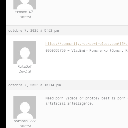
tronex-471
Invité
octobre 7, 2025 à 8:52 pm
https://community.ruckuswireless.com/t5/u
0950663759 – Vladimir Romanenko (Obman, K
RutaDof
Invité
octobre 7, 2025 à 10:14 pm
Need porn videos or photos?
best ai porn 
artificial intelligence.
pornpen-772
Invité