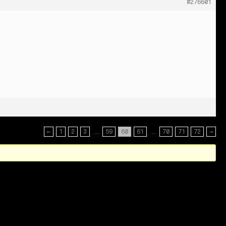
#276601
←
1
2
3
…
59
60
61
…
70
71
72
→