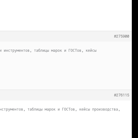
#275900
и инструментов, таблицы марок и ГОСТов, кейсы
#276115
нструментов, таблицы марок и ГОСТов, кейсы производства,