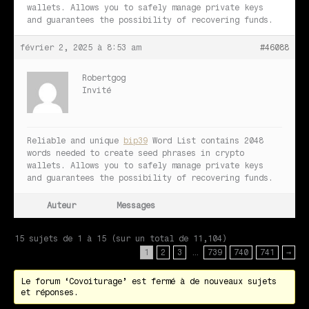
wallets. Allows you to safely manage private keys
and guarantees the possibility of recovering funds.
février 2, 2025 à 8:53 am
#46088
Robertgog
Invité
Reliable and unique
bip39
Word List contains 2048
words needed to create seed phrases in crypto
wallets. Allows you to safely manage private keys
and guarantees the possibility of recovering funds.
Auteur
Messages
15 sujets de 1 à 15 (sur un total de 11,104)
1
2
3
…
739
740
741
→
Le forum ‘Covoiturage’ est fermé à de nouveaux sujets
et réponses.