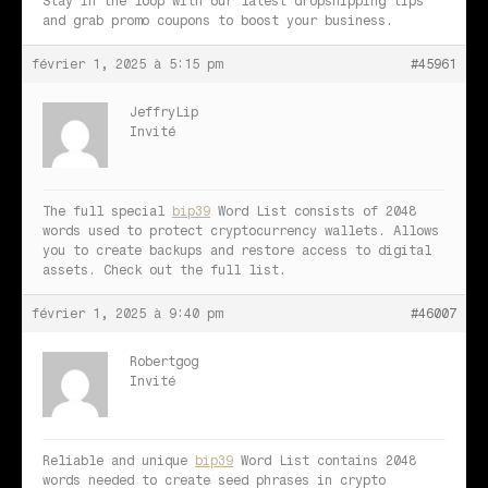
Stay in the loop with our latest dropshipping tips
and grab promo coupons to boost your business.
février 1, 2025 à 5:15 pm
#45961
JeffryLip
Invité
The full special
bip39
Word List consists of 2048
words used to protect cryptocurrency wallets. Allows
you to create backups and restore access to digital
assets. Check out the full list.
février 1, 2025 à 9:40 pm
#46007
Robertgog
Invité
Reliable and unique
bip39
Word List contains 2048
words needed to create seed phrases in crypto