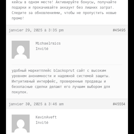
кейсы в одном месте! Активируйте бонусы, получайте
подарки и прокачивайте аккаунт без лишних затрат.
Следите за обновлениями, чтобы не пропустить новые
промо!
janvier 29, 2025 à 3:35 pm
#45495
Michaelraics
Invité
удобный маркетплейс
blacksprut сайт с высоким
уровнем анонимности и надежной системой защиты.
Интуитивный интерфейс, проверенные продавцы и
безопасные сделки делают его лучшим выбором для
покупок.
janvier 30, 2025 à 3:46 am
#45554
KevinAveft
Invité