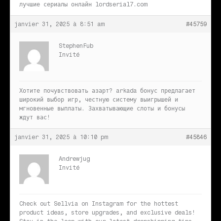
лучшие сериалы онлайн
lordserial7.com
janvier 31, 2025 à 8:51 am
#45759
StephenFub
Invité
Хотите почувствовать азарт?
arkada бонус предлагает
широкий выбор игр, честную систему выигрышей и
мгновенные выплаты. Захватывающие слоты и бонусы
ждут вас!
janvier 31, 2025 à 10:10 pm
#45846
Andrewjug
Invité
Check out
Sellvia on Instagram for the hottest
product ideas, store upgrades, and exclusive deals!