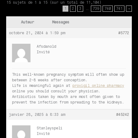
15 sujets de 1 à 15 (sur un total de 11,104)
1
2
3
…
739
740
741
→
Auteur
Messages
octobre 21, 2024 à 1:59 pm
#5772
Afsdanold
Invité
This well-known pregnancy symptom will often show up
between 2-8 weeks after conception.
Life is meaningful again at
provigil online pharmacy
online you should consult your physician.
Antibiotics taken by mouth are most often given to
prevent the infection from spreading to the kidneys.
janvier 28, 2025 à 8:33 am
#45242
Stanleyspeli
Invité