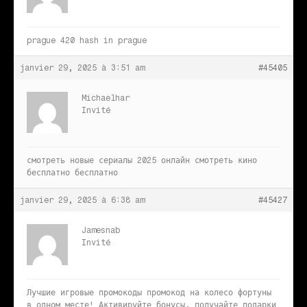
prague 420
hash in prague
janvier 29, 2025 à 3:51 am
#45405
Michaelhar
Invité
смотреть новые сериалы 2025 онлайн
смотреть кино
бесплатно бесплатно
janvier 29, 2025 à 6:38 am
#45427
Jamesnab
Invité
Лучшие игровые промокоды
промокод на колесо фортуны
в одном месте! Активируйте бонусы, получайте подарки