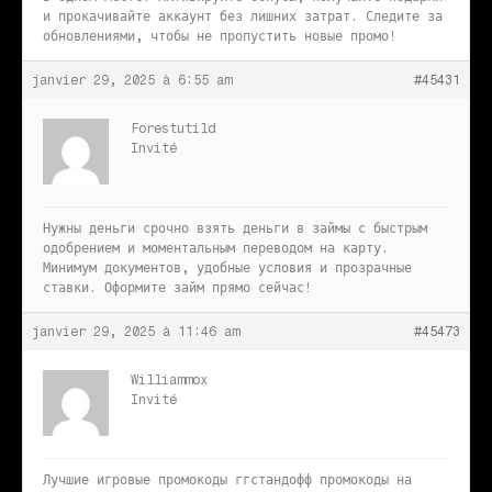
и прокачивайте аккаунт без лишних затрат. Следите за
обновлениями, чтобы не пропустить новые промо!
janvier 29, 2025 à 6:55 am
#45431
Forestutild
Invité
Нужны деньги срочно
взять деньги в займы с быстрым
одобрением и моментальным переводом на карту.
Минимум документов, удобные условия и прозрачные
ставки. Оформите займ прямо сейчас!
janvier 29, 2025 à 11:46 am
#45473
Williammox
Invité
Лучшие игровые промокоды
ггстандофф промокоды на