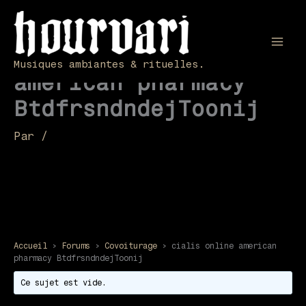
Aller
au
contenu
cialis online
Mai
Musiques ambiantes & rituelles.
american pharmacy
Men
BtdfrsndndejToonij
Par
/
Accueil
›
Forums
›
Covoiturage
›
cialis online american
pharmacy BtdfrsndndejToonij
Ce sujet est vide.