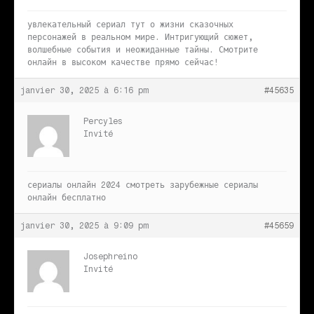
увлекательный сериал
тут о жизни сказочных
персонажей в реальном мире. Интригующий сюжет,
волшебные события и неожиданные тайны. Смотрите
онлайн в высоком качестве прямо сейчас!
janvier 30, 2025 à 6:16 pm
#45635
Percyles
Invité
сериалы онлайн 2024
смотреть зарубежные сериалы
онлайн бесплатно
janvier 30, 2025 à 9:09 pm
#45659
Josephreino
Invité