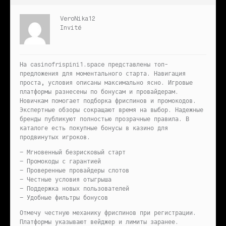
VeroNika12
Invité
На casinofrispini1.space представлены топ-
предложения для моментального старта. Навигация
проста, условия описаны максимально ясно. Игровые
платформы разнесены по бонусам и провайдерам.
Новичкам помогает подборка фриспинов и промокодов.
Экспертные обзоры сокращают время на выбор. Надежные
бренды публикуют полностью прозрачные правила. В
каталоге есть покупные бонусы в казино для
продвинутых игроков.
– Мгновенный безрисковый старт
– Промокоды с гарантией
– Проверенные провайдеры слотов
– Честные условия отыгрыша
– Поддержка новых пользователей
– Удобные фильтры бонусов
Отмечу честную механику фриспинов при регистрации.
Платформы указывают вейджер и лимиты заранее.